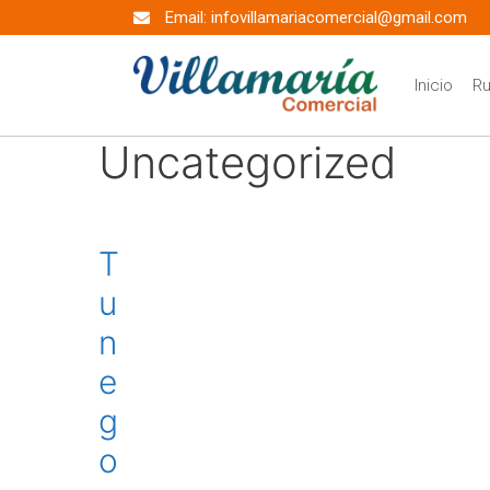
Email: infovillamariacomercial@gmail.com
Inicio
Ru
Uncategorized
T
u
n
e
g
o